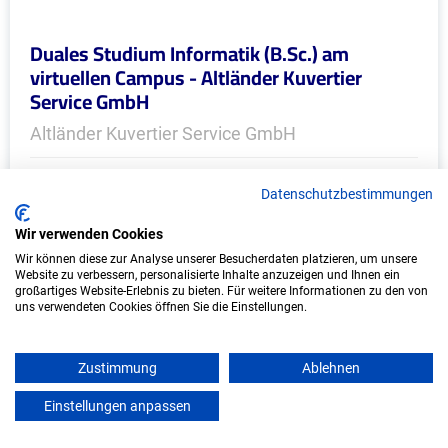
Duales Studium Informatik (B.Sc.) am
virtuellen Campus - Altländer Kuvertier
Service GmbH
Altländer Kuvertier Service GmbH
In Kooperation mit IU Duales Studium
Datenschutzbestimmungen
(Internationale Hochschule)
Wir verwenden Cookies
bundesweit
Wir können diese zur Analyse unserer Besucherdaten platzieren, um unsere
Start: Oktober 2026
Website zu verbessern, personalisierte Inhalte anzuzeigen und Ihnen ein
großartiges Website-Erlebnis zu bieten. Für weitere Informationen zu den von
Freie Plätze: 1
uns verwendeten Cookies öffnen Sie die Einstellungen.
Zustimmung
Ablehnen
Einstellungen anpassen
mein azubister