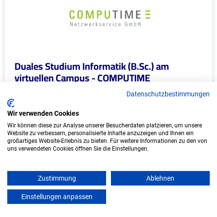
Duales Studium Informatik (B.Sc.) am
virtuellen Campus - COMPUTIME
Netzwerkservice GmbH
Datenschutzbestimmungen
COMPUTIME Netzwerkservice GmbH
Wir verwenden Cookies
In Kooperation mit IU Duales Studium
Wir können diese zur Analyse unserer Besucherdaten platzieren, um unsere
Website zu verbessern, personalisierte Inhalte anzuzeigen und Ihnen ein
(Internationale Hochschule)
großartiges Website-Erlebnis zu bieten. Für weitere Informationen zu den von
uns verwendeten Cookies öffnen Sie die Einstellungen.
bundesweit
Start: Oktober 2026
Zustimmung
Ablehnen
Freie Plätze: 1
Einstellungen anpassen
mein azubister