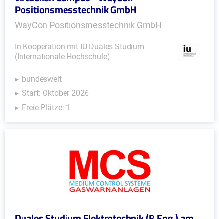
Positionsmesstechnik GmbH
WayCon Positionsmesstechnik GmbH
In Kooperation mit IU Duales Studium
(Internationale Hochschule)
bundesweit
Start: Oktober 2026
Freie Plätze: 1
Duales Studium Elektrotechnik (B.Eng.) am