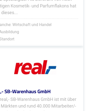
tigen Kos­metik- und Parfum­fla­kons hat
 dieses...
anche: Wirtschaft und Handel
Ausbildung
Standort
l,- SB-Warenhaus GmbH
 real,- SB-Warenhaus GmbH ist mit über
 Märkten und rund 40.000 Mitarbeiter/-