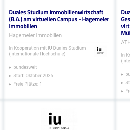
Duales Studium Immobilienwirtschaft
Dua
(B.A.) am virtuellen Campus - Hagemeier
Ges
Immobilien
vir
Müh
Hagemeier Immobilien
ATH
In Kooperation mit IU Duales Studium
(Internationale Hochschule)
In K
(Int
bundesweit
b
Start: Oktober 2026
St
Freie Plätze: 1
Fr