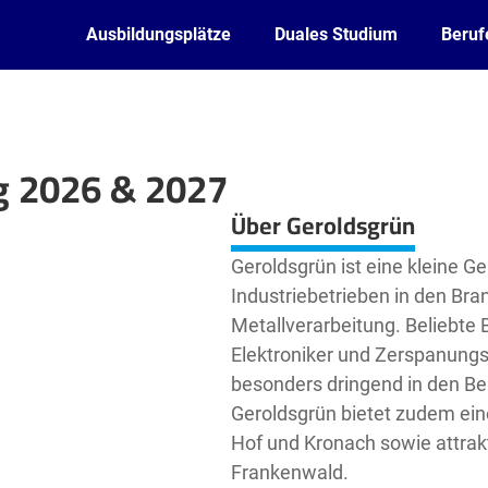
Ausbildungsplätze
Duales Studium
Beruf
g 2026 & 2027
Leaflet
| ©
OpenStreetMap2
contributors
Über Geroldsgrün
Geroldsgrün ist eine kleine G
Industriebetrieben in den Br
Metallverarbeitung. Beliebte 
Elektroniker und Zerspanung
besonders dringend in den Be
Geroldsgrün bietet zudem ein
Hof und Kronach sowie attrakt
Frankenwald.