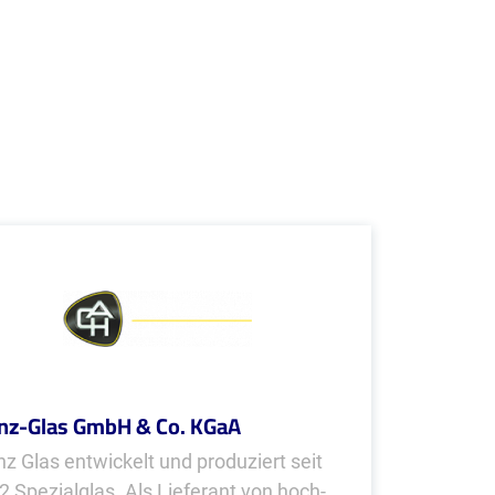
nz-Glas GmbH & Co. KGaA
nz Glas entwickelt und produ­ziert seit
2 Spezialglas. Als Lieferant von hoch­