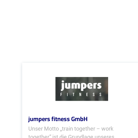
jumpers fitness GmbH
Unser Motto „train together – work
together” ist die Grundlage unseres