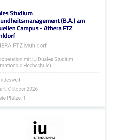
les Studium
undheitsmanagement (B.A.) am
tuellen Campus - Athera FTZ
ldorf
ERA FTZ Mühldorf
ooperation mit IU Duales Studium
ernationale Hochschule)
undesweit
art: Oktober 2026
eie Plätze: 1