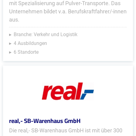
mit Spezialisierung auf Pulver-Transporte. Das
Unternehmen bildet v.a. Berufskraftfahrer/-innen
aus.
Branche: Verkehr und Logistik
4 Ausbildungen
6 Standorte
real,- SB-Warenhaus GmbH
Die real,- SB-Warenhaus GmbH ist mit über 300