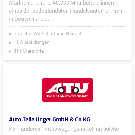
Märkten und rund 40.000 Mitarbeiter/-innen
eines der bedeutendsten Handelsunternehmen
in Deutschland...
Branche: Wirtschaft und Handel
11 Ausbildungen
315 Standorte
Auto Teile Unger GmbH & Co KG
Kein anderes Fortbewegungsmittel hat solche