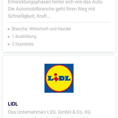
Entwicklungsphasen hinter sich wie das Auto.
Die Automobilbranche geht ihren Weg mit
Schnelligkeit, Kraft...
Branche: Wirtschaft und Handel
1 Ausbildung
2 Standorte
LIDL
Das Unternehmen LIDL GmbH & Co. KG