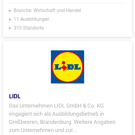
Branche: Wirtschaft und Handel
11 Ausbildungen
315 Standorte
LIDL
Das Unternehmen LIDL GmbH & Co. KG
engagiert sich als Ausbildungsbetrieb in
Großbeeren, Brandenburg. Weitere Angaben
zum Unternehmen und zur...