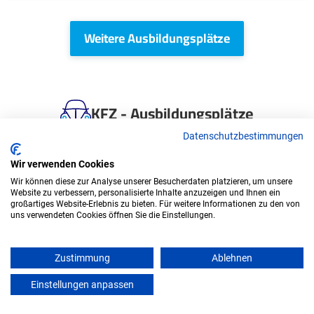
Weitere Ausbildungsplätze
KFZ - Ausbildungsplätze
Datenschutzbestimmungen
Wir verwenden Cookies
Wir können diese zur Analyse unserer Besucherdaten platzieren, um unsere
Website zu verbessern, personalisierte Inhalte anzuzeigen und Ihnen ein
großartiges Website-Erlebnis zu bieten. Für weitere Informationen zu den von
uns verwendeten Cookies öffnen Sie die Einstellungen.
Zustimmung
Ablehnen
Ausbildung: Land- und
Einstellungen anpassen
Baumaschinenmechatroniker/in (m/w/d)
mein azubister