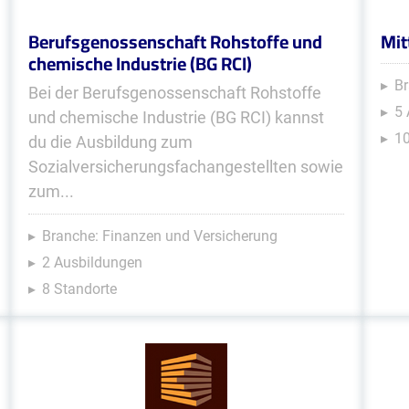
Berufsgenossenschaft Rohstoffe und
Mit
chemische Industrie (BG RCI)
Br
Bei der Berufsgenossenschaft Rohstoffe
5
und chemische Industrie (BG RCI) kannst
10
du die Ausbildung zum
Sozialversicherungsfachangestellten sowie
zum...
Branche: Finanzen und Versicherung
2 Ausbildungen
8 Standorte