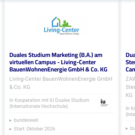
Duales Studium Marketing (B.A.) am
Dua
virtuellen Campus - Living-Center
Ste
BauenWohnenEnergie GmbH & Co. KG
Cam
Living-Center BauenWohnenEnergie GmbH
ZAW
& Co. KG
Ste
KG
In Kooperation mit IU Duales Studium
(Internationale Hochschule)
In K
(Int
bundesweit
b
Start: Oktober 2026