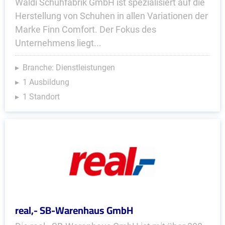
Waldi Schuhfabrik GmbH ist spezialisiert auf die
Herstellung von Schuhen in allen Variationen der
Marke Finn Comfort. Der Fokus des
Unternehmens liegt...
Branche: Dienstleistungen
1 Ausbildung
1 Standort
real,- SB-Warenhaus GmbH