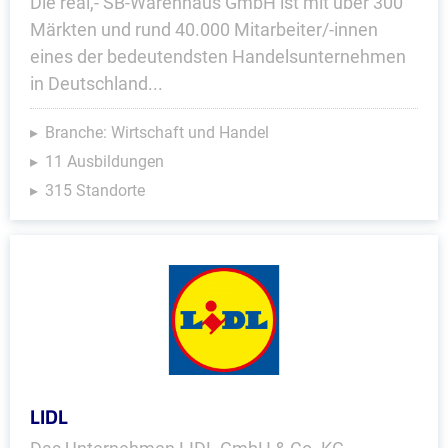
Die real,- SB-Warenhaus GmbH ist mit über 300
Märkten und rund 40.000 Mitarbeiter/-innen
eines der bedeutendsten Handelsunternehmen
in Deutschland...
Branche: Wirtschaft und Handel
11 Ausbildungen
315 Standorte
LIDL