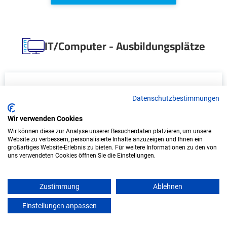
IT/Computer - Ausbildungsplätze
Datenschutzbestimmungen
Wir verwenden Cookies
Wir können diese zur Analyse unserer Besucherdaten platzieren, um unsere
Website zu verbessern, personalisierte Inhalte anzuzeigen und Ihnen ein
großartiges Website-Erlebnis zu bieten. Für weitere Informationen zu den von
uns verwendeten Cookies öffnen Sie die Einstellungen.
Duales Studium Wirtschaftsinformatik
(B.Sc.) am virtuellen Campus - KIX Service
Software GmbH
Zustimmung
Ablehnen
KIX Service Software GmbH
Einstellungen anpassen
mein azubister