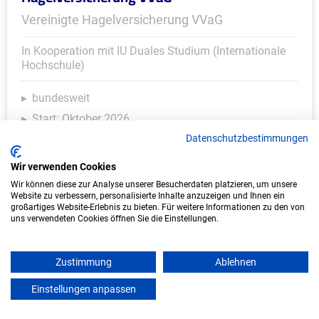
Vereinigte Hagelversicherung VVaG
In Kooperation mit IU Duales Studium (Internationale
Hochschule)
bundesweit
Start: Oktober 2026
Freie Plätze: 1
Datenschutzbestimmungen
Wir verwenden Cookies
Wir können diese zur Analyse unserer Besucherdaten platzieren, um unsere
Website zu verbessern, personalisierte Inhalte anzuzeigen und Ihnen ein
großartiges Website-Erlebnis zu bieten. Für weitere Informationen zu den von
uns verwendeten Cookies öffnen Sie die Einstellungen.
Zustimmung
Ablehnen
Einstellungen anpassen
mein azubister
Duales Studium Informatik (B.Sc.) am
virtuellen Campus - LINSTEP Software GmbH