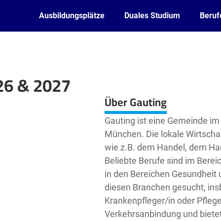
Ausbildungsplätze
Duales Studium
Beruf
26 & 2027
Leaflet
| ©
OpenStreetMap2
contributors
Über Gauting
Gauting ist eine Gemeinde im 
München. Die lokale Wirtscha
wie z.B. dem Handel, dem Ha
Beliebte Berufe sind im Berei
in den Bereichen Gesundheit 
diesen Branchen gesucht, ins
Krankenpfleger/in oder Pfleg
Verkehrsanbindung und bietet