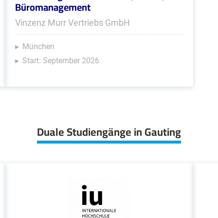
Büromanagement
Vinzenz Murr Vertriebs GmbH
München
Start: September 2026
Duale Studiengänge in Gauting