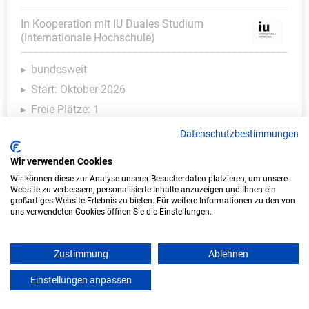
In Kooperation mit IU Duales Studium
(Internationale Hochschule)
bundesweit
Start: Oktober 2026
Freie Plätze: 1
Datenschutzbestimmungen
Wir verwenden Cookies
Wir können diese zur Analyse unserer Besucherdaten platzieren, um unsere
Website zu verbessern, personalisierte Inhalte anzuzeigen und Ihnen ein
großartiges Website-Erlebnis zu bieten. Für weitere Informationen zu den von
uns verwendeten Cookies öffnen Sie die Einstellungen.
Zustimmung
Ablehnen
Duales Studium Wirtschaftsinformatik
(B.Sc.) am virtuellen Campus - Vodafone
Einstellungen anpassen
mein azubister
GmbH - Eschborn