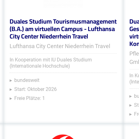
Duales Studium Tourismusmanagement
Dua
(B.A.) am virtuellen Campus - Lufthansa
Ges
City Center Niederrhein Travel
vir
Kom
Lufthansa City Center Niederrhein Travel
Pfl
In Kooperation mit IU Duales Studium
Gm
(Internationale Hochschule)
In K
bundesweit
(Int
Start: Oktober 2026
b
Freie Plätze: 1
St
Fr