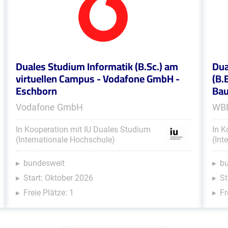
Duales Studium Informatik (B.Sc.) am
Dua
virtuellen Campus - Vodafone GmbH -
(B.
Eschborn
Bau
Vodafone GmbH
WBB
In Kooperation mit IU Duales Studium
In K
(Internationale Hochschule)
(Int
bundesweit
b
Start: Oktober 2026
St
Freie Plätze: 1
Fr