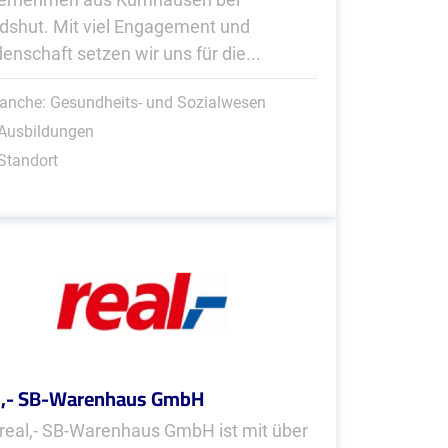
dshut. Mit viel Engagement und
denschaft setzen wir uns für die...
anche: Gesundheits- und Sozialwesen
 Ausbildungen
Standort
l,- SB-Warenhaus GmbH
 real,- SB-Warenhaus GmbH ist mit über