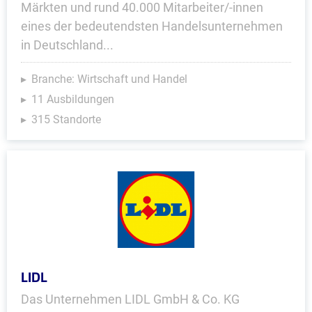
Märkten und rund 40.000 Mitarbeiter/-innen
eines der bedeutendsten Handelsunternehmen
in Deutschland...
Branche: Wirtschaft und Handel
11 Ausbildungen
315 Standorte
LIDL
Das Unternehmen LIDL GmbH & Co. KG