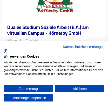
Duales Studium Soziale Arbeit (B.A.) am
virtuellen Campus - Körnerby GmbH
Körnerby GmbH
Datenschutzbestimmungen
In Kooperation mit IU Duales Studium
(Internationale Hochschule)
Wir verwenden Cookies
Wir können diese zur Analyse unserer Besucherdaten platzieren, um unsere
Website zu verbessern, personalisierte Inhalte anzuzeigen und Ihnen ein
bundesweit
großartiges Website-Erlebnis zu bieten. Für weitere Informationen zu den von
Start: Oktober 2026
uns verwendeten Cookies öffnen Sie die Einstellungen.
Freie Plätze: 1
Zustimmung
Ablehnen
Einstellungen anpassen
mein azubister