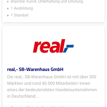
Branche: Kunst, Unterhaltung und Erholung
1 Ausbildung
1 Standort
real,- SB-Warenhaus GmbH
Die real,- SB-Warenhaus GmbH ist mit über 300
Märkten und rund 40.000 Mitarbeiter/-innen
eines der bedeutendsten Handelsunternehmen
in Deutschland...