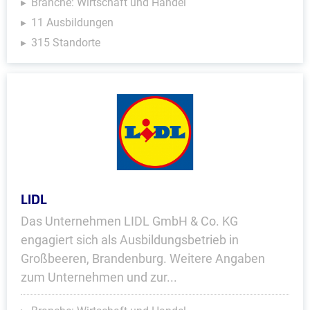
Branche: Wirtschaft und Handel
11 Ausbildungen
315 Standorte
LIDL
Das Unternehmen LIDL GmbH & Co. KG
engagiert sich als Ausbildungsbetrieb in
Großbeeren, Brandenburg. Weitere Angaben
zum Unternehmen und zur...