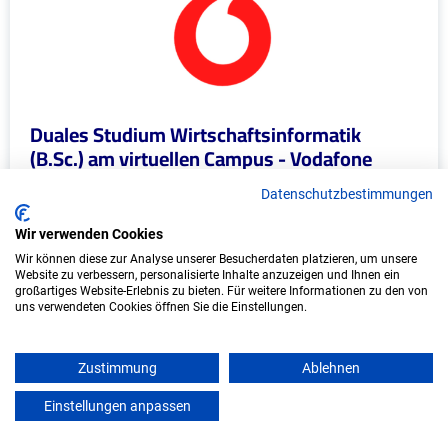
Duales Studium Wirtschaftsinformatik
(B.Sc.) am virtuellen Campus - Vodafone
GmbH - Eschborn
Datenschutzbestimmungen
Vodafone GmbH
Wir verwenden Cookies
In Kooperation mit IU Duales Studium
Wir können diese zur Analyse unserer Besucherdaten platzieren, um unsere
Website zu verbessern, personalisierte Inhalte anzuzeigen und Ihnen ein
(Internationale Hochschule)
großartiges Website-Erlebnis zu bieten. Für weitere Informationen zu den von
uns verwendeten Cookies öffnen Sie die Einstellungen.
bundesweit
Start: Oktober 2026
Zustimmung
Ablehnen
Freie Plätze: 1
Einstellungen anpassen
mein azubister