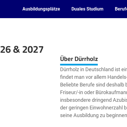
Ausbildungsplätze
Duales Studium
Beruf
026 & 2027
Leaflet
| ©
OpenStreetMap2
contributors
Über Dürrholz
Dürrholz in Deutschland ist ei
findet man vor allem Handels
Beliebte Berufe sind deshalb 
Friseur/-in oder Bürokaufman
insbesondere dringend Azubis 
der geringen Einwohnerzahl b
seine Ausbildung zu beginnen 