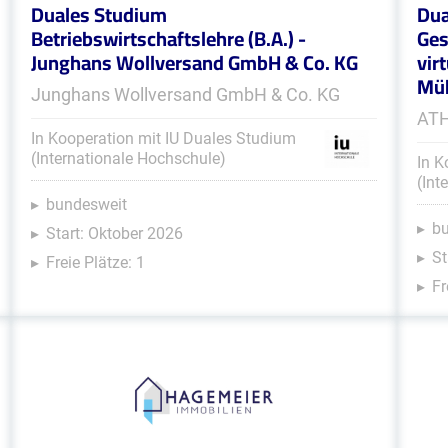
Duales Studium
Dua
Betriebswirtschaftslehre (B.A.) -
Ges
Junghans Wollversand GmbH & Co. KG
vir
Müh
Junghans Wollversand GmbH & Co. KG
ATH
In Kooperation mit IU Duales Studium
(Internationale Hochschule)
In K
(Int
bundesweit
b
Start: Oktober 2026
St
Freie Plätze: 1
Fr