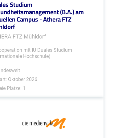
les Studium
undheitsmanagement (B.A.) am
tuellen Campus - Athera FTZ
ldorf
ERA FTZ Mühldorf
ooperation mit IU Duales Studium
ernationale Hochschule)
undesweit
art: Oktober 2026
eie Plätze: 1