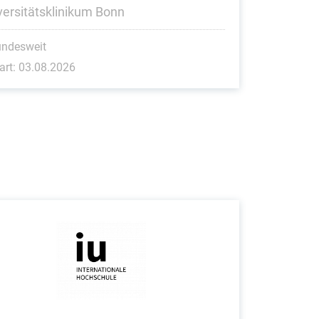
versitätsklinikum Bonn
undesweit
art: 03.08.2026