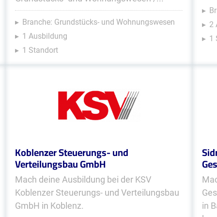
Br
Branche: Grundstücks- und Wohnungswesen
2
1 Ausbildung
1 
1 Standort
Koblenzer Steuerungs- und
Sid
Verteilungsbau GmbH
Ges
Mach deine Ausbildung bei der KSV
Mac
Koblenzer Steuerungs- und Verteilungsbau
Ges
GmbH in Koblenz.
in 