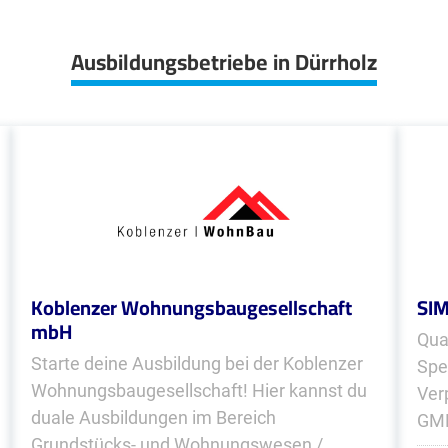
Ausbildungsbetriebe in Dürrholz
Koblenzer Wohnungsbaugesellschaft
SI
mbH
Qual
Starte deine Ausbildung bei der Koblenzer
Spe
Wohnungsbaugesellschaft! Hier kannst du
Ver
duale Ausbildungen im Bereich
GMB
Grundstücks- und Wohnungswesen /...