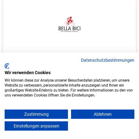
Ausbildung: Zweiradmechatroniker/in -
Fahrradtechnik
Datenschutzbestimmungen
Bella Bici GmbH
Wir verwenden Cookies
Wir können diese zur Analyse unserer Besucherdaten platzieren, um unsere
Website zu verbessern, personalisierte Inhalte anzuzeigen und Ihnen ein
Bad Dürkheim
großartiges Website-Erlebnis zu bieten. Für weitere Informationen zu den von
uns verwendeten Cookies öffnen Sie die Einstellungen.
Start: 2027
Freie Plätze: 1
Zustimmung
Ablehnen
Einstellungen anpassen
mein azubister
Weitere Ausbildungsplätze