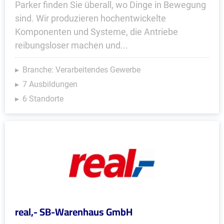
Parker finden Sie überall, wo Dinge in Bewegung
sind. Wir produzieren hochentwickelte
Komponenten und Systeme, die Antriebe
reibungsloser machen und...
Branche: Verarbeitendes Gewerbe
7 Ausbildungen
6 Standorte
real,- SB-Warenhaus GmbH