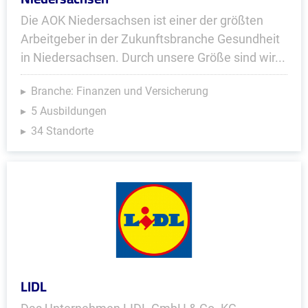
Die AOK Niedersachsen ist einer der größten
Arbeitgeber in der Zukunftsbranche Gesundheit
in Niedersachsen. Durch unsere Größe sind wir...
Branche: Finanzen und Versicherung
5 Ausbildungen
34 Standorte
LIDL