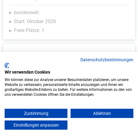
bundesweit
Start: Oktober 2026
Freie Plätze: 1
Datenschutzbestimmungen
Wir verwenden Cookies
Wir können diese zur Analyse unserer Besucherdaten platzieren, um unsere
Website zu verbessern, personalisierte Inhalte anzuzeigen und Ihnen ein
großartiges Website-Erlebnis zu bieten. Für weitere Informationen zu den von
uns verwendeten Cookies öffnen Sie die Einstellungen.
Duales Studium Informatik (B.Sc.) am
virtuellen Campus - COMPUTIME
Netzwerkservice GmbH
Zustimmung
Ablehnen
COMPUTIME Netzwerkservice GmbH
Einstellungen anpassen
mein azubister