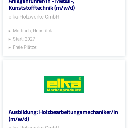
Anlagenführer/in - Metall-,
Kunststofftechnik (m/w/d)
elka-Holzwerke GmbH
Morbach, Hunsrück
Start: 2027
Freie Plätze: 1
Ausbildung: Holzbearbeitungsmechaniker/in
(m/w/d)
elka-Holzwerke GmbH