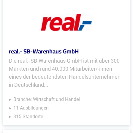
real,- SB-Warenhaus GmbH
Die real,- SB-Warenhaus GmbH ist mit über 300
Märkten und rund 40.000 Mitarbeiter/-innen
eines der bedeutendsten Handelsunternehmen
in Deutschland...
Branche: Wirtschaft und Handel
11 Ausbildungen
315 Standorte