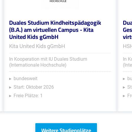
Duales Studium Kindheitspädagogik
Dua
(B.A.) am virtuellen Campus - Kita
Ges
United Kids gGmbH
vir
Kita United Kids gGmbH
HSH
In Kooperation mit IU Duales Studium
In K
(Internationale Hochschule)
(Int
bundesweit
b
Start: Oktober 2026
St
Freie Plätze: 1
Fr
Weitere Studienplätze