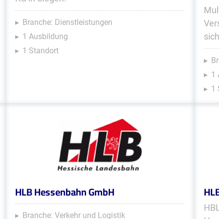
Mul
Branche: Dienstleistungen
Ver
sic
1 Ausbildung
1 Standort
Br
1 
1 
HLB Hessenbahn GmbH
HLB
HBL
Branche: Verkehr und Logistik