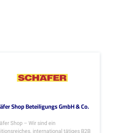
äfer Shop Beteiligungs GmbH & Co.
äfer Shop – Wir sind ein
itionsreiches, international tätiges B2B