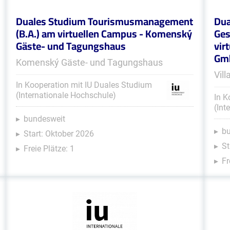
Duales Studium Tourismusmanagement
Dua
(B.A.) am virtuellen Campus - Komenský
Ges
Gäste- und Tagungshaus
vir
Gmb
Komenský Gäste- und Tagungshaus
Vil
In Kooperation mit IU Duales Studium
(Internationale Hochschule)
In K
(Int
bundesweit
b
Start: Oktober 2026
St
Freie Plätze: 1
Fr