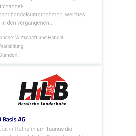
tichannel-
sandhandelsunternehmen, welches
h in den vergangenen...
anche: Wirtschaft und Handel
Ausbildung
Standort
 Basis AG
 ist in Hofheim am Taunus die