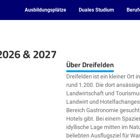
Ausbildungsplätze
Duales Studium
Beruf
 2026 & 2027
Leaflet
| ©
OpenStreetMap2
contributors
Über Dreifelden
Dreifelden ist ein kleiner Ort
rund 1.200. Die dort ansässi
Landwirtschaft und Tourismus.
Landwirt und Hotelfachangest
Bereich Gastronomie gesucht,
Hotels gibt. Bei einem Spazier
idyllische Lage mitten im Na
beliebten Ausflugsziel für W