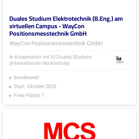
Duales Studium Elektrotechnik (B.Eng.) am
virtuellen Campus - WayCon
Positionsmesstechnik GmbH
WayCon Positionsmesstechnik GmbH
In Kooperation mit IU Duales Studium
(Internationale Hochschule)
bundesweit
Start: Oktober 2026
Freie Plätze: 1