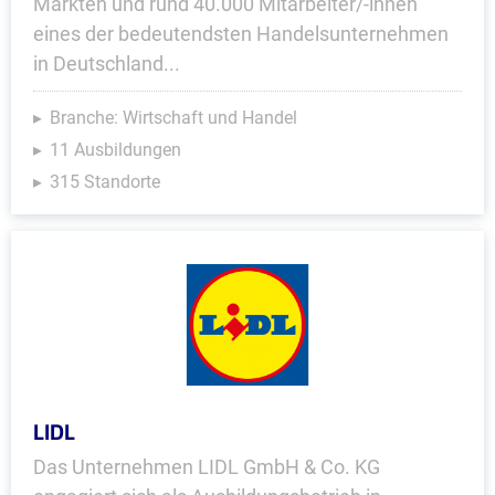
Märkten und rund 40.000 Mitarbeiter/-innen
eines der bedeutendsten Handelsunternehmen
in Deutschland...
Branche: Wirtschaft und Handel
11 Ausbildungen
315 Standorte
LIDL
Das Unternehmen LIDL GmbH & Co. KG