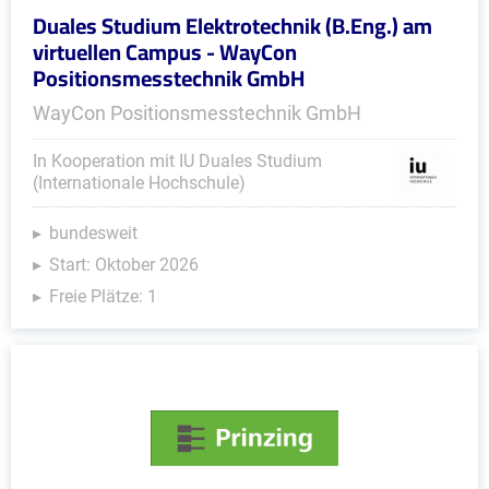
Duales Studium Elektrotechnik (B.Eng.) am
virtuellen Campus - WayCon
Positionsmesstechnik GmbH
WayCon Positionsmesstechnik GmbH
In Kooperation mit IU Duales Studium
(Internationale Hochschule)
bundesweit
Start: Oktober 2026
Freie Plätze: 1