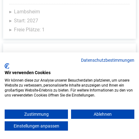
Lambsheim
Start: 2027
Freie Plätze: 1
Datenschutzbestimmungen
Wir verwenden Cookies
Wir können diese zur Analyse unserer Besucherdaten platzieren, um unsere
Website zu verbessern, personalisierte Inhalte anzuzeigen und Ihnen ein
großartiges Website-Erlebnis zu bieten. Für weitere Informationen zu den von
uns verwendeten Cookies öffnen Sie die Einstellungen.
Ausbildung: Fahrzeuglackierer/in (m/w/d)
Karosseriebau Ehmann GmbH
Zustimmung
Ablehnen
Mörlenbach
Einstellungen anpassen
mein azubister
Start: 2027