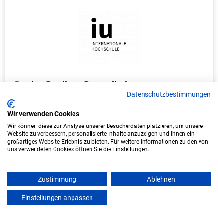
Duales Studium Gesundheitsmanagement
(B.A.) am virtuellen Campus - Novotergum
Datenschutzbestimmungen
GmbH Standort Witten
Wir verwenden Cookies
Novotergum GmbH Standort Witten
Wir können diese zur Analyse unserer Besucherdaten platzieren, um unsere
Website zu verbessern, personalisierte Inhalte anzuzeigen und Ihnen ein
großartiges Website-Erlebnis zu bieten. Für weitere Informationen zu den von
In Kooperation mit IU Duales Studium (Internationale
uns verwendeten Cookies öffnen Sie die Einstellungen.
Hochschule)
bundesweit
Zustimmung
Ablehnen
Start: Oktober 2026
Einstellungen anpassen
mein azubister
Freie Plätze: 1