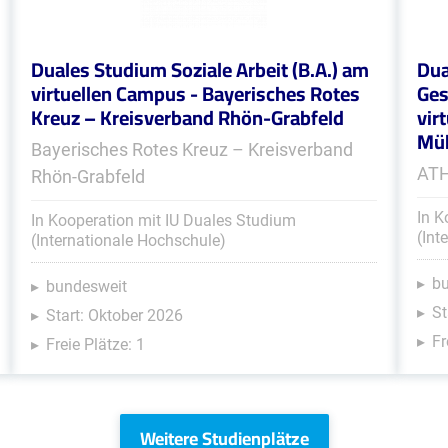
Duales Studium Soziale Arbeit (B.A.) am
Dua
virtuellen Campus - Bayerisches Rotes
Ges
Kreuz – Kreisverband Rhön-Grabfeld
vir
Müh
Bayerisches Rotes Kreuz – Kreisverband
ATH
Rhön-Grabfeld
In K
In Kooperation mit IU Duales Studium
(Int
(Internationale Hochschule)
b
bundesweit
St
Start: Oktober 2026
Fr
Freie Plätze: 1
Weitere Studienplätze