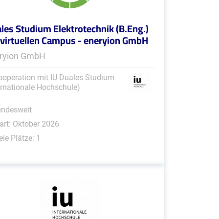
les Studium Elektrotechnik (B.Eng.)
virtuellen Campus - eneryion GmbH
ryion GmbH
ooperation mit IU Duales Studium
ernationale Hochschule)
undesweit
art: Oktober 2026
eie Plätze: 1