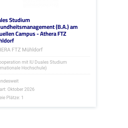
les Studium
undheitsmanagement (B.A.) am
tuellen Campus - Athera FTZ
ldorf
ERA FTZ Mühldorf
ooperation mit IU Duales Studium
ernationale Hochschule)
undesweit
art: Oktober 2026
eie Plätze: 1