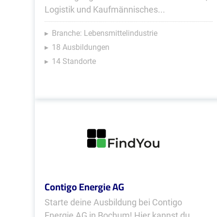
Logistik und Kaufmännisches...
Branche: Lebensmittelindustrie
18 Ausbildungen
14 Standorte
Contigo Energie AG
Starte deine Ausbildung bei Contigo
Energie AG in Bochum! Hier kannst du