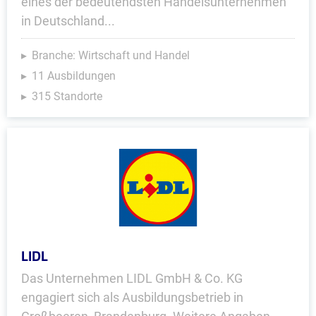
eines der bedeutendsten Handelsunternehmen
in Deutschland...
Branche: Wirtschaft und Handel
11 Ausbildungen
315 Standorte
LIDL
Das Unternehmen LIDL GmbH & Co. KG
engagiert sich als Ausbildungsbetrieb in