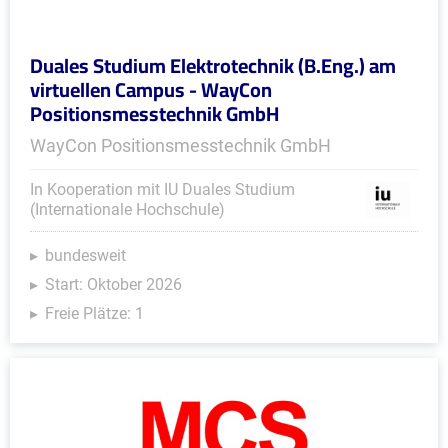
Duales Studium Elektrotechnik (B.Eng.) am
virtuellen Campus - WayCon
Positionsmesstechnik GmbH
WayCon Positionsmesstechnik GmbH
In Kooperation mit IU Duales Studium
(Internationale Hochschule)
bundesweit
Start: Oktober 2026
Freie Plätze: 1