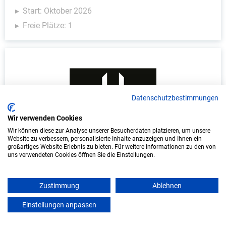
Start: Oktober 2026
Freie Plätze: 1
Datenschutzbestimmungen
Wir verwenden Cookies
Wir können diese zur Analyse unserer Besucherdaten platzieren, um unsere
Duales Studium Informatik (B.Sc.) am
Website zu verbessern, personalisierte Inhalte anzuzeigen und Ihnen ein
virtuellen Campus - Lange Immo GmbH
großartiges Website-Erlebnis zu bieten. Für weitere Informationen zu den von
uns verwendeten Cookies öffnen Sie die Einstellungen.
LANGE IMMO GmbH
Zustimmung
Ablehnen
In Kooperation mit IU Duales Studium
(Internationale Hochschule)
Einstellungen anpassen
mein azubister
bundesweit