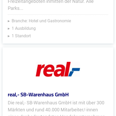
Freizeitangeboten inmitten der Natur. Alle
Parks...
Branche: Hotel und Gastronomie
1 Ausbildung
1 Standort
real,- SB-Warenhaus GmbH
Die real,- SB-Warenhaus GmbH ist mit über 300
Märkten und rund 40.000 Mitarbeiter/-innen