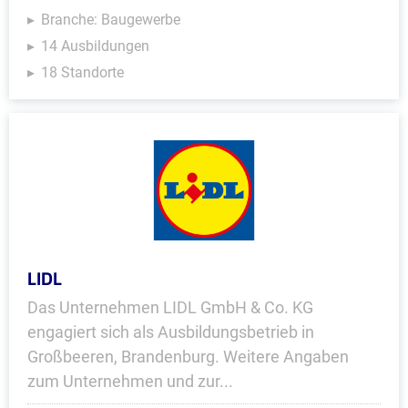
Branche: Baugewerbe
14 Ausbildungen
18 Standorte
LIDL
Das Unternehmen LIDL GmbH & Co. KG
engagiert sich als Ausbildungsbetrieb in
Großbeeren, Brandenburg. Weitere Angaben
zum Unternehmen und zur...