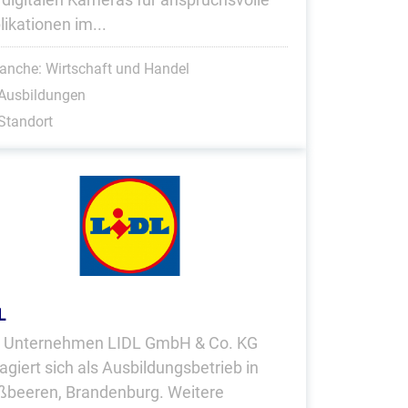
likationen im...
anche: Wirtschaft und Handel
 Ausbildungen
Standort
L
 Unternehmen LIDL GmbH & Co. KG
agiert sich als Ausbildungsbetrieb in
ßbeeren, Brandenburg. Weitere