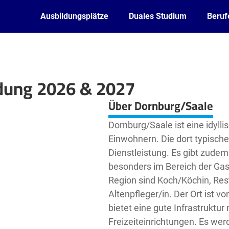
Ausbildungsplätze
Duales Studium
Beruf
ldung 2026 & 2027
Leaflet
| ©
OpenStreetMap2
contributors
Über Dornburg/Saale
Dornburg/Saale ist eine idyll
Einwohnern. Die dort typisch
Dienstleistung. Es gibt zudem
besonders im Bereich der Gast
Region sind Koch/Köchin, Res
Altenpfleger/in. Der Ort ist 
bietet eine gute Infrastruktu
Freizeiteinrichtungen. Es we