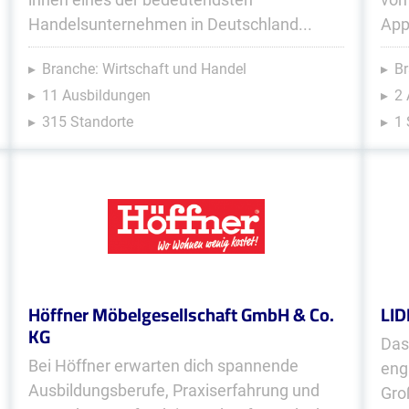
Handelsunternehmen in Deutschland...
App
Branche: Wirtschaft und Handel
Br
11 Ausbildungen
2
315 Standorte
1 
Höffner Möbelgesellschaft GmbH & Co.
LID
KG
Das
Bei Höffner erwarten dich spannende
eng
Ausbildungsberufe, Praxiserfahrung und
Gro