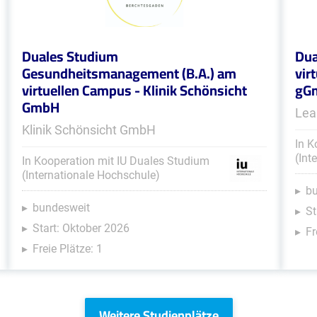
Duales Studium
Dua
Gesundheitsmanagement (B.A.) am
vir
virtuellen Campus - Klinik Schönsicht
gG
GmbH
Lea
Klinik Schönsicht GmbH
In K
(Int
In Kooperation mit IU Duales Studium
(Internationale Hochschule)
b
bundesweit
St
Start: Oktober 2026
Fr
Freie Plätze: 1
Weitere Studienplätze