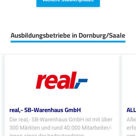
Ausbildungsbetriebe in Dornburg/Saale
real,- SB-Warenhaus GmbH
AL
Die real,- SB-Warenhaus GmbH ist mit über
Alli
300 Märkten und rund 40.000 Mitarbeiter/-
erf
innen eines der bedeutendsten
von