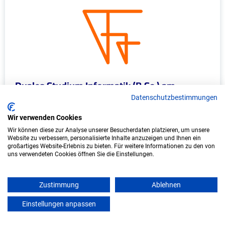
Duales Studium Informatik (B.Sc.) am
virtuellen Campus - IFIS-FR GmbH
Datenschutzbestimmungen
IFIS-FR GmbH
Wir verwenden Cookies
Wir können diese zur Analyse unserer Besucherdaten platzieren, um unsere
In Kooperation mit IU Duales Studium
Website zu verbessern, personalisierte Inhalte anzuzeigen und Ihnen ein
(Internationale Hochschule)
großartiges Website-Erlebnis zu bieten. Für weitere Informationen zu den von
uns verwendeten Cookies öffnen Sie die Einstellungen.
bundesweit
Start: Oktober 2026
Zustimmung
Ablehnen
Freie Plätze: 1
Einstellungen anpassen
mein azubister