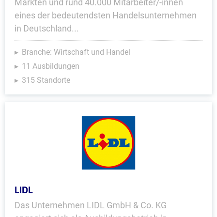
Märkten und rund 40.000 Mitarbeiter/-innen
eines der bedeutendsten Handelsunternehmen
in Deutschland...
Branche: Wirtschaft und Handel
11 Ausbildungen
315 Standorte
LIDL
Das Unternehmen LIDL GmbH & Co. KG