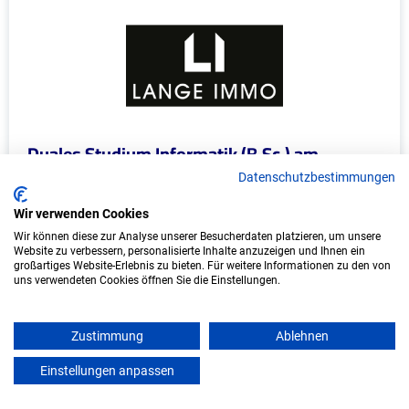
Duales Studium Informatik (B.Sc.) am
virtuellen Campus - Lange Immo GmbH
Datenschutzbestimmungen
LANGE IMMO GmbH
Wir verwenden Cookies
Wir können diese zur Analyse unserer Besucherdaten platzieren, um unsere
In Kooperation mit IU Duales Studium
Website zu verbessern, personalisierte Inhalte anzuzeigen und Ihnen ein
(Internationale Hochschule)
großartiges Website-Erlebnis zu bieten. Für weitere Informationen zu den von
uns verwendeten Cookies öffnen Sie die Einstellungen.
bundesweit
Start: Oktober 2026
Zustimmung
Ablehnen
Freie Plätze: 1
Einstellungen anpassen
mein azubister