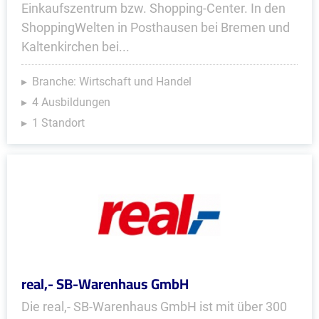
Einkaufszentrum bzw. Shopping-Center. In den
ShoppingWelten in Posthausen bei Bremen und
Kaltenkirchen bei...
Branche: Wirtschaft und Handel
4 Ausbildungen
1 Standort
real,- SB-Warenhaus GmbH
Die real,- SB-Warenhaus GmbH ist mit über 300