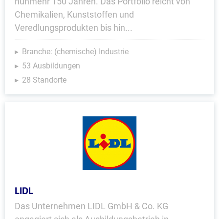
nunmehr 150 Jahren. Das Portfolio reicht von
Chemikalien, Kunststoffen und
Veredlungsprodukten bis hin...
Branche: (chemische) Industrie
53 Ausbildungen
28 Standorte
LIDL
Das Unternehmen LIDL GmbH & Co. KG