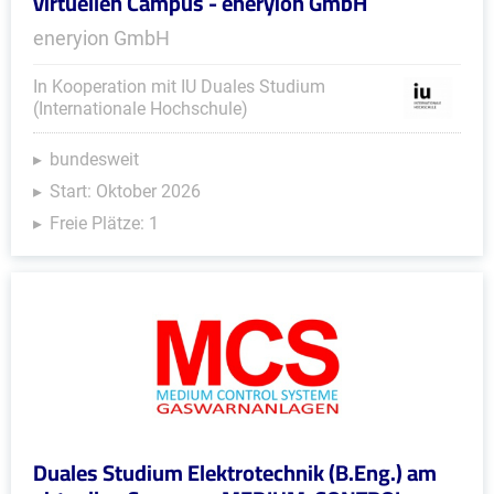
virtuellen Campus - eneryion GmbH
eneryion GmbH
In Kooperation mit IU Duales Studium
(Internationale Hochschule)
bundesweit
Start: Oktober 2026
Freie Plätze: 1
Duales Studium Elektrotechnik (B.Eng.) am