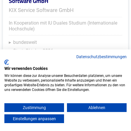
Software GmbH
KIX Service Software GmbH
In Kooperation mit IU Duales Studium (Internationale
Hochschule)
bundesweit
Start: Oktober 2026
Datenschutzbestimmungen
Freie Plätze: 1
Wir verwenden Cookies
Wir können diese zur Analyse unserer Besucherdaten platzieren, um unsere
Website zu verbessern, personalisierte Inhalte anzuzeigen und Ihnen ein
großartiges Website-Erlebnis zu bieten. Für weitere Informationen zu den von
uns verwendeten Cookies öffnen Sie die Einstellungen.
Zustimmung
Ablehnen
Einstellungen anpassen
mein azubister
Duales Studium Informatik (B.Sc.) am