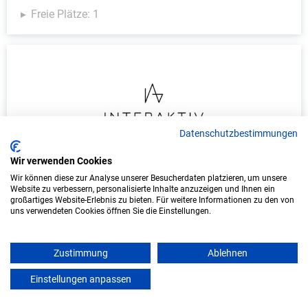
Freie Plätze: 1
Datenschutzbestimmungen
Wir verwenden Cookies
Duales Studium Informatik (B.Sc.) am
Wir können diese zur Analyse unserer Besucherdaten platzieren, um unsere
virtuellen Campus - Interaktiv GmbH
Website zu verbessern, personalisierte Inhalte anzuzeigen und Ihnen ein
großartiges Website-Erlebnis zu bieten. Für weitere Informationen zu den von
Interaktiv GmbH
uns verwendeten Cookies öffnen Sie die Einstellungen.
In Kooperation mit IU Duales Studium
(Internationale Hochschule)
Zustimmung
Ablehnen
Einstellungen anpassen
mein azubister
bundesweit
Start: Oktober 2026