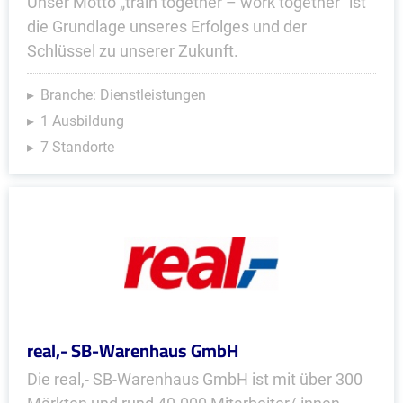
Unser Motto „train together – work together” ist
die Grundlage unseres Erfolges und der
Schlüssel zu unserer Zukunft.
Branche: Dienstleistungen
1 Ausbildung
7 Standorte
real,- SB-Warenhaus GmbH
Die real,- SB-Warenhaus GmbH ist mit über 300