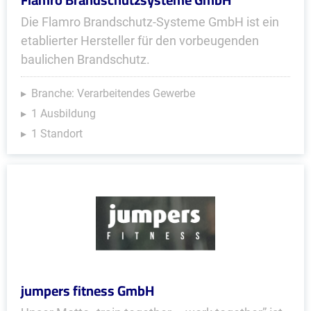
Die Flamro Brandschutz-Systeme GmbH ist ein
etablierter Hersteller für den vorbeugenden
baulichen Brandschutz.
Branche: Verarbeitendes Gewerbe
1 Ausbildung
1 Standort
jumpers fitness GmbH