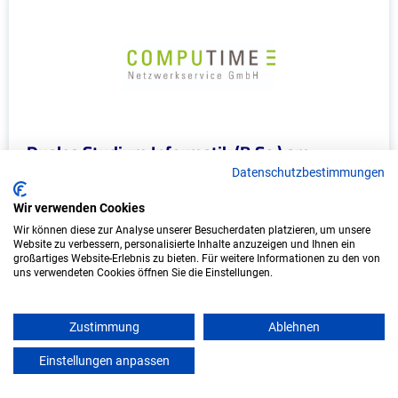
Duales Studium Informatik (B.Sc.) am
virtuellen Campus - COMPUTIME
Datenschutzbestimmungen
Netzwerkservice GmbH
Wir verwenden Cookies
COMPUTIME Netzwerkservice GmbH
Wir können diese zur Analyse unserer Besucherdaten platzieren, um unsere
Website zu verbessern, personalisierte Inhalte anzuzeigen und Ihnen ein
großartiges Website-Erlebnis zu bieten. Für weitere Informationen zu den von
In Kooperation mit IU Duales Studium
uns verwendeten Cookies öffnen Sie die Einstellungen.
(Internationale Hochschule)
bundesweit
Zustimmung
Ablehnen
Start: Oktober 2026
Einstellungen anpassen
mein azubister
Freie Plätze: 1