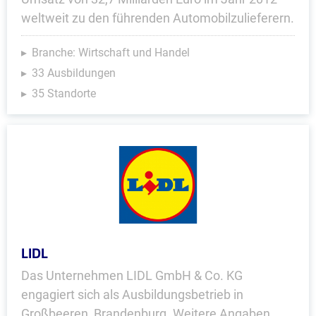
weltweit zu den führenden Automobilzulieferern.
Branche: Wirtschaft und Handel
33 Ausbildungen
35 Standorte
LIDL
Das Unternehmen LIDL GmbH & Co. KG
engagiert sich als Ausbildungsbetrieb in
Großbeeren, Brandenburg. Weitere Angaben