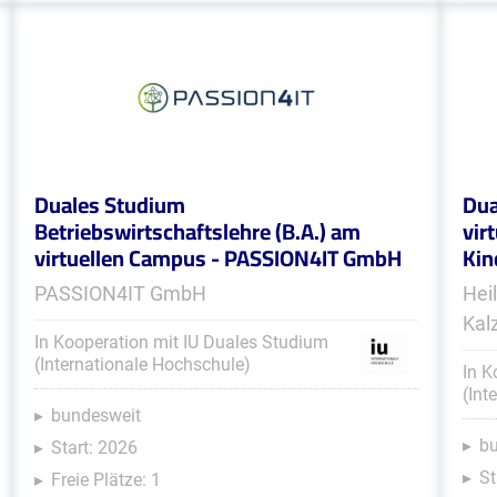
Duales Studium
Dua
Betriebswirtschaftslehre (B.A.) am
vir
virtuellen Campus - PASSION4IT GmbH
Kin
PASSION4IT GmbH
Hei
Kal
In Kooperation mit IU Duales Studium
(Internationale Hochschule)
In K
(Int
bundesweit
b
Start: 2026
St
Freie Plätze: 1