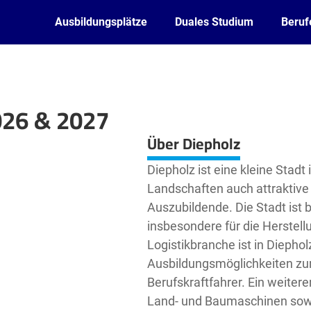
Ausbildungsplätze
Duales Studium
Beruf
026 & 2027
Leaflet
| ©
OpenStreetMap2
contributors
Über Diepholz
Diepholz ist eine kleine Stadt
Landschaften auch attraktive
Auszubildende. Die Stadt ist b
insbesondere für die Herstel
Logistikbranche ist in Diephol
Ausbildungsmöglichkeiten zur 
Berufskraftfahrer. Ein weitere
Land- und Baumaschinen sowi