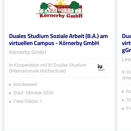
Duales Studium Soziale Arbeit (B.A.) am
Dua
virtuellen Campus - Körnerby GmbH
vir
gG
Körnerby GmbH
Lea
In Kooperation mit IU Duales Studium
(Internationale Hochschule)
In K
(Int
bundesweit
b
Start: Oktober 2026
St
Freie Plätze: 1
Fr