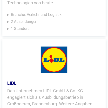
Technologien von heute...
Branche: Verkehr und Logistik
2 Ausbildungen
1 Standort
LIDL
Das Unternehmen LIDL GmbH & Co. KG
engagiert sich als Ausbildungsbetrieb in
Großbeeren, Brandenburg. Weitere Angaben