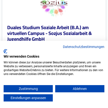
Duales Studium Soziale Arbeit (B.A.) am
virtuellen Campus - Sozjus Sozialarbeit &
Jugendhilfe GmbH
Sozjus Sozialarbeit & Jugendhilfe GmbH
Datenschutzbestimmungen
Wir verwenden Cookies
In Kooperation mit IU Duales Studium
(Internationale Hochschule)
Wir können diese zur Analyse unserer Besucherdaten platzieren, um unsere
Website zu verbessern, personalisierte Inhalte anzuzeigen und Ihnen ein
großartiges Website-Erlebnis zu bieten. Für weitere Informationen zu den von
bundesweit
uns verwendeten Cookies öffnen Sie die Einstellungen.
Start: Oktober 2026
Freie Plätze: 1
Zustimmung
Ablehnen
Einstellungen anpassen
mein azubister