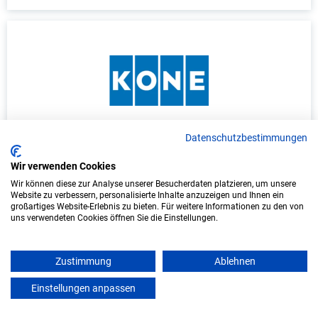
Datenschutzbestimmungen
Ausbildung: Elektroniker/in - Betriebstechnik
(m/w/d)
Wir verwenden Cookies
Wir können diese zur Analyse unserer Besucherdaten platzieren, um unsere
KONE GmbH
Website zu verbessern, personalisierte Inhalte anzuzeigen und Ihnen ein
großartiges Website-Erlebnis zu bieten. Für weitere Informationen zu den von
uns verwendeten Cookies öffnen Sie die Einstellungen.
Koblenz am Rhein
Start: 2027
Zustimmung
Ablehnen
Freie Plätze: 1
Einstellungen anpassen
mein azubister