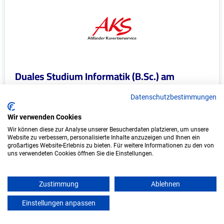
Duales Studium Informatik (B.Sc.) am
virtuellen Campus - Altländer Kuvertier
Service GmbH
Datenschutzbestimmungen
Altländer Kuvertier Service GmbH
Wir verwenden Cookies
Wir können diese zur Analyse unserer Besucherdaten platzieren, um unsere
In Kooperation mit IU Duales Studium
Website zu verbessern, personalisierte Inhalte anzuzeigen und Ihnen ein
großartiges Website-Erlebnis zu bieten. Für weitere Informationen zu den von
(Internationale Hochschule)
uns verwendeten Cookies öffnen Sie die Einstellungen.
bundesweit
Zustimmung
Ablehnen
Start: Oktober 2026
Freie Plätze: 1
Einstellungen anpassen
mein azubister