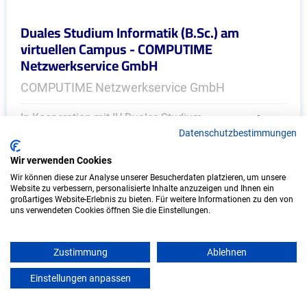
Duales Studium Informatik (B.Sc.) am
virtuellen Campus - COMPUTIME
Netzwerkservice GmbH
COMPUTIME Netzwerkservice GmbH
In Kooperation mit IU Duales Studium
(Internationale Hochschule)
Datenschutzbestimmungen
Wir verwenden Cookies
bundesweit
Wir können diese zur Analyse unserer Besucherdaten platzieren, um unsere
Start: Oktober 2026
Website zu verbessern, personalisierte Inhalte anzuzeigen und Ihnen ein
großartiges Website-Erlebnis zu bieten. Für weitere Informationen zu den von
Freie Plätze: 1
uns verwendeten Cookies öffnen Sie die Einstellungen.
Zustimmung
Ablehnen
Weitere Ausbildungsplätze
Einstellungen anpassen
mein azubister