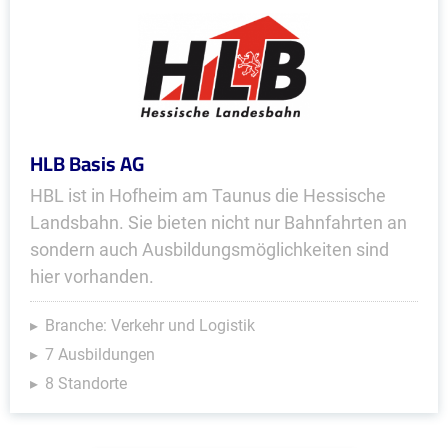
HLB Basis AG
HBL ist in Hofheim am Taunus die Hessische
Landsbahn. Sie bieten nicht nur Bahnfahrten an
sondern auch Ausbildungsmöglichkeiten sind
hier vorhanden.
Branche: Verkehr und Logistik
7 Ausbildungen
8 Standorte