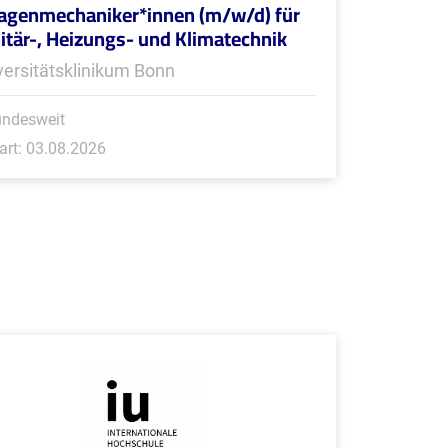
agenmechaniker*innen (m/w/d) für
itär-, Heizungs- und Klimatechnik
versitätsklinikum Bonn
undesweit
art: 03.08.2026