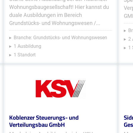
Wohnungsbaugesellschaft! Hier kannst du
Ver
duale Ausbildungen im Bereich
GMB
Grundstücks- und Wohnungswesen /...
Br
Branche: Grundstücks- und Wohnungswesen
2
1 Ausbildung
1 
1 Standort
Koblenzer Steuerungs- und
Sid
Verteilungsbau GmbH
Ges