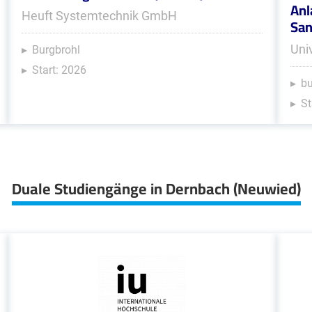
Anl
Heuft Systemtechnik GmbH
San
Uni
Burgbrohl
Start: 2026
b
St
Duale Studiengänge in Dernbach (Neuwied)