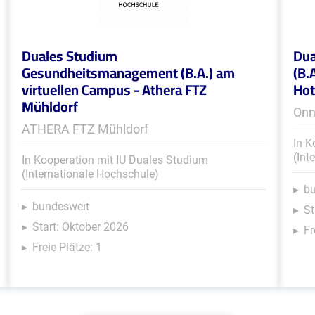
Duales Studium
Dua
Gesundheitsmanagement (B.A.) am
(B.
virtuellen Campus - Athera FTZ
Hot
Mühldorf
Onn
ATHERA FTZ Mühldorf
In K
(Int
In Kooperation mit IU Duales Studium
(Internationale Hochschule)
b
bundesweit
St
Start: Oktober 2026
Fr
Freie Plätze: 1