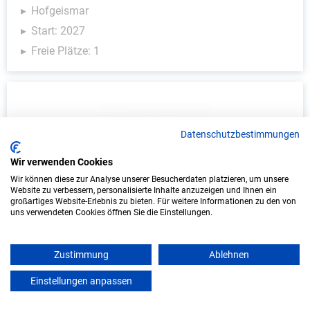
Hofgeismar
Start: 2027
Freie Plätze: 1
Datenschutzbestimmungen
Wir verwenden Cookies
Wir können diese zur Analyse unserer Besucherdaten platzieren, um unsere
Website zu verbessern, personalisierte Inhalte anzuzeigen und Ihnen ein
Ausbildung: Kraftfahrzeugmechatroniker/in -
großartiges Website-Erlebnis zu bieten. Für weitere Informationen zu den von
uns verwendeten Cookies öffnen Sie die Einstellungen.
Personenkraftwagentechnik (m/w/d)
Autocentrum Engin GmbH
Zustimmung
Ablehnen
Holzminden
Einstellungen anpassen
mein azubister
Start: 2027