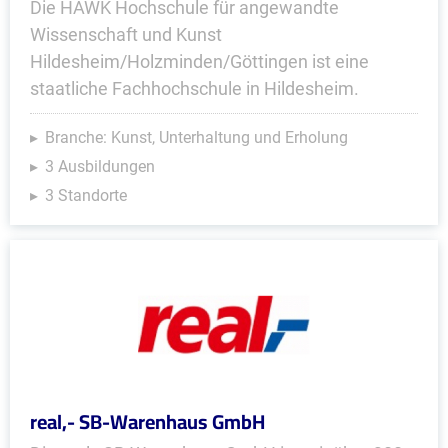
Die HAWK Hochschule für angewandte
Wissenschaft und Kunst
Hildesheim/Holzminden/Göttingen ist eine
staatliche Fachhochschule in Hildesheim.
Branche: Kunst, Unterhaltung und Erholung
3 Ausbildungen
3 Standorte
real,- SB-Warenhaus GmbH