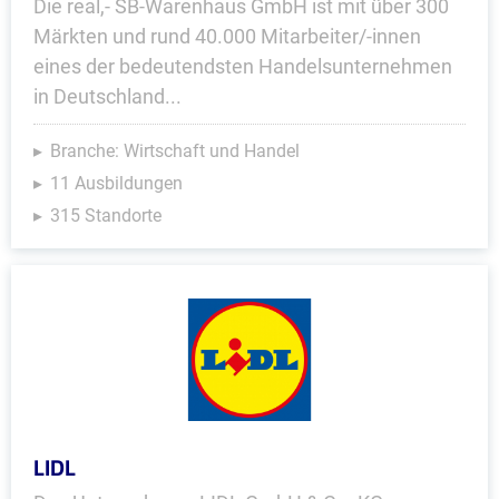
Die real,- SB-Warenhaus GmbH ist mit über 300
Märkten und rund 40.000 Mitarbeiter/-innen
eines der bedeutendsten Handelsunternehmen
in Deutschland...
Branche: Wirtschaft und Handel
11 Ausbildungen
315 Standorte
LIDL