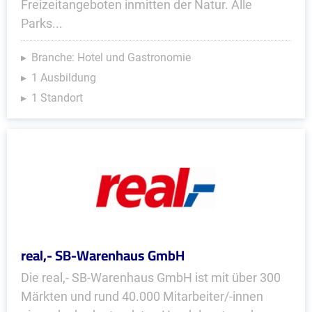
Freizeitangeboten inmitten der Natur. Alle
Parks...
Branche: Hotel und Gastronomie
1 Ausbildung
1 Standort
real,- SB-Warenhaus GmbH
Die real,- SB-Warenhaus GmbH ist mit über 300
Märkten und rund 40.000 Mitarbeiter/-innen