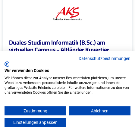
Duales Studium Informatik (B.Sc.) am
virtuellen Campus - Altländer Kuvertier
Service GmbH
Datenschutzbestimmungen
Altländer Kuvertier Service GmbH
Wir verwenden Cookies
Wir können diese zur Analyse unserer Besucherdaten platzieren, um unsere
In Kooperation mit IU Duales Studium
Website zu verbessern, personalisierte Inhalte anzuzeigen und Ihnen ein
(Internationale Hochschule)
großartiges Website-Erlebnis zu bieten. Für weitere Informationen zu den von
uns verwendeten Cookies öffnen Sie die Einstellungen.
bundesweit
Start: Oktober 2026
Zustimmung
Ablehnen
Freie Plätze: 1
Einstellungen anpassen
mein azubister