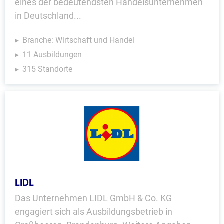
eines der bedeutendsten Handelsunternehmen
in Deutschland...
Branche: Wirtschaft und Handel
11 Ausbildungen
315 Standorte
LIDL
Das Unternehmen LIDL GmbH & Co. KG
engagiert sich als Ausbildungsbetrieb in