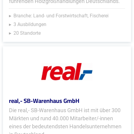
führenden Holzgroßhandlungen Deutschlands.
Branche: Land- und Forstwirtschaft, Fischerei
3 Ausbildungen
20 Standorte
real,- SB-Warenhaus GmbH
Die real,- SB-Warenhaus GmbH ist mit über 300
Märkten und rund 40.000 Mitarbeiter/-innen
eines der bedeutendsten Handelsunternehmen