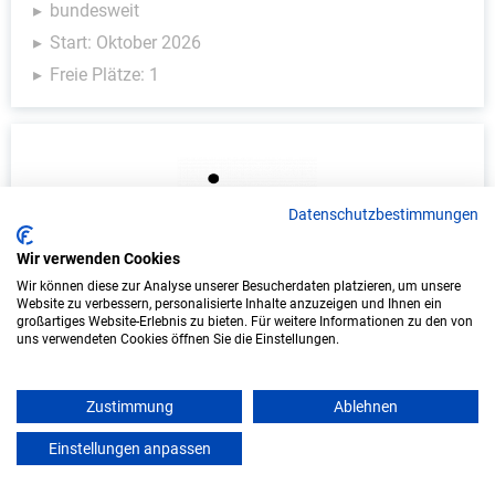
bundesweit
Start: Oktober 2026
Freie Plätze: 1
Datenschutzbestimmungen
Wir verwenden Cookies
Wir können diese zur Analyse unserer Besucherdaten platzieren, um unsere
Website zu verbessern, personalisierte Inhalte anzuzeigen und Ihnen ein
Duales Studium Informatik (B.Sc.) am
großartiges Website-Erlebnis zu bieten. Für weitere Informationen zu den von
virtuellen Campus - FBSC GmbH
uns verwendeten Cookies öffnen Sie die Einstellungen.
FBSC GmbH
Zustimmung
Ablehnen
In Kooperation mit IU Duales Studium (Internationale
Einstellungen anpassen
mein azubister
Hochschule)