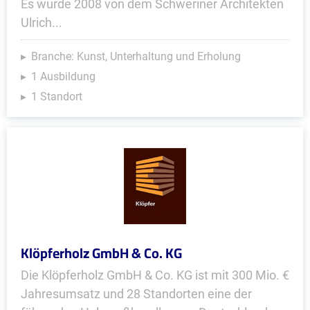
Es wurde 2008 von dem Schweriner Architekten
Ulrich...
Branche: Kunst, Unterhaltung und Erholung
1 Ausbildung
1 Standort
Klöpferholz GmbH & Co. KG
Die Klöpferholz GmbH & Co. KG ist mit 300 Mio. €
Jahresumsatz und 28 Standorten eine der