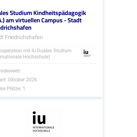
les Studium Kindheitspädagogik
A.) am virtuellen Campus - Stadt
edrichshafen
dt Friedrichshafen
ooperation mit IU Duales Studium
ernationale Hochschule)
undesweit
art: Oktober 2026
eie Plätze: 1