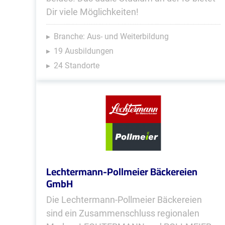
Dir viele Möglichkeiten!
Branche: Aus- und Weiterbildung
19 Ausbildungen
24 Standorte
Lechtermann-Pollmeier Bäckereien
GmbH
Die Lechtermann-Pollmeier Bäckereien
sind ein Zusammenschluss regionalen