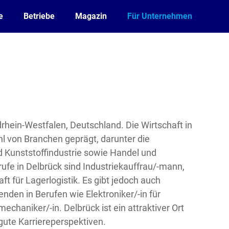
e
Betriebe
Magazin
Für Unternehmen
drhein-Westfalen, Deutschland. Die Wirtschaft in
ahl von Branchen geprägt, darunter die
nd Kunststoffindustrie sowie Handel und
rufe in Delbrück sind Industriekauffrau/-mann,
t für Lagerlogistik. Es gibt jedoch auch
nden in Berufen wie Elektroniker/-in für
echaniker/-in. Delbrück ist ein attraktiver Ort
gute Karriereperspektiven.