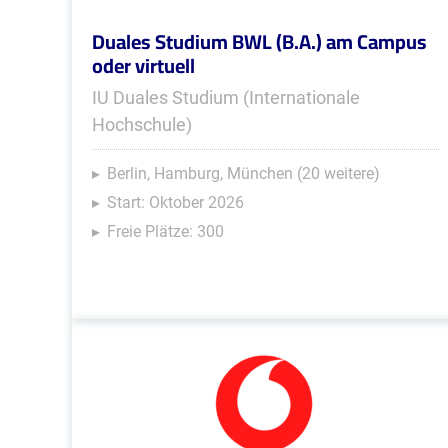
Duales Studium BWL (B.A.) am Campus
oder virtuell
IU Duales Studium (Internationale
Hochschule)
Berlin, Hamburg, München (20 weitere)
Start: Oktober 2026
Freie Plätze: 300