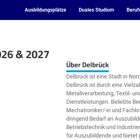
Ausbildungsplätze
Duales Studium
Beruf
026 & 2027
Leaflet
| ©
OpenStreetMap2
contributors
Über Delbrück
Delbrück ist eine Stadt in Nor
Delbrück ist durch eine Vielz
Metallverarbeitung, Textil- u
Dienstleistungen. Beliebte Be
Mechatroniker/-in und Fachkraf
dringend Bedarf an Auszubilde
Betriebstechnik und Industriem
für Auszubildende und bietet 