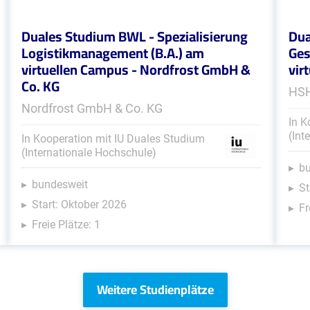
Duales Studium BWL - Spezialisierung
Dua
Logistikmanagement (B.A.) am
Ges
virtuellen Campus - Nordfrost GmbH &
vir
Co. KG
HSH
Nordfrost GmbH & Co. KG
In K
(Int
In Kooperation mit IU Duales Studium
(Internationale Hochschule)
b
bundesweit
St
Start: Oktober 2026
Fr
Freie Plätze: 1
Weitere Studienplätze