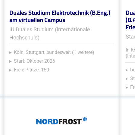
Duales Studium Elektrotechnik (B.Eng.)
Dua
am virtuellen Campus
(B.
Fri
IU Duales Studium (Internationale
Sta
Hochschule)
In K
Köln, Stuttgart, bundesweit (1 weitere)
(Int
Start: Oktober 2026
Freie Plätze: 150
b
St
Fr