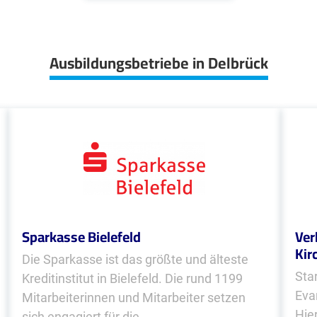
Ausbildungsbetriebe in Delbrück
Sparkasse Bielefeld
Ver
Kir
Die Sparkasse ist das größte und älteste
Sta
Kreditinstitut in Bielefeld. Die rund 1199
Eva
Mitarbeiterinnen und Mitarbeiter setzen
Hie
sich engagiert für die...