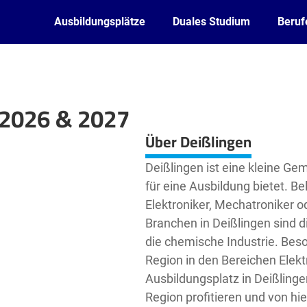
Ausbildungsplätze
Duales Studium
Beruf
 2026 & 2027
Leaflet
| ©
OpenStreetMap2
contributors
Über Deißlingen
Deißlingen ist eine kleine Ge
für eine Ausbildung bietet. Be
Elektroniker, Mechatroniker od
Branchen in Deißlingen sind 
die chemische Industrie. Bes
Region in den Bereichen Elek
Ausbildungsplatz in Deißlinge
Region profitieren und von hi