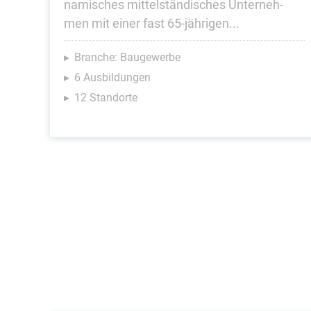
na­mi­sches mit­tel­stän­di­sches Un­ter­neh­
men mit einer fast 65-jährigen...
Branche: Baugewerbe
6 Ausbildungen
12 Standorte