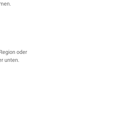
hmen.
 Region oder
er unten.