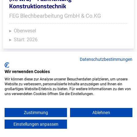
Konstruktionstechnik
FEG Blechbearbeitung GmbH & Co.KG
Oberwesel
Start: 2026
Datenschutzbestimmungen
Wir verwenden Cookies
Wir können diese zur Analyse unserer Besucherdaten platzieren, um unsere
Website zu verbessern, personalisierte Inhalte anzuzeigen und Ihnen ein
großartiges Website-Erlebnis zu bieten. Für weitere Informationen zu den von
uns verwendeten Cookies öffnen Sie die Einstellungen.
Ausbildung: Elektroniker/in - Betriebstechnik
Zustimmung
Ablehnen
(m/w/d)
Einstellungen anpassen
KONE GmbH
mein azubister