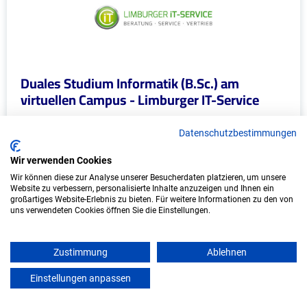
Duales Studium Informatik (B.Sc.) am
virtuellen Campus - Limburger IT-Service
Limburger IT-Service
Datenschutzbestimmungen
In Kooperation mit IU Duales Studium
Wir verwenden Cookies
(Internationale Hochschule)
Wir können diese zur Analyse unserer Besucherdaten platzieren, um unsere
Website zu verbessern, personalisierte Inhalte anzuzeigen und Ihnen ein
bundesweit
großartiges Website-Erlebnis zu bieten. Für weitere Informationen zu den von
uns verwendeten Cookies öffnen Sie die Einstellungen.
Start: Oktober 2026
Freie Plätze: 1
Zustimmung
Ablehnen
Einstellungen anpassen
mein azubister
Weitere Ausbildungsplätze