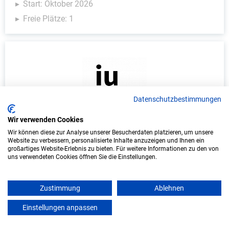
Start: Oktober 2026
Freie Plätze: 1
Datenschutzbestimmungen
Wir verwenden Cookies
Duales Studium Soziale Arbeit (B.A.) am
Wir können diese zur Analyse unserer Besucherdaten platzieren, um unsere
Website zu verbessern, personalisierte Inhalte anzuzeigen und Ihnen ein
virtuellen Campus - Heilpädagogisches
großartiges Website-Erlebnis zu bieten. Für weitere Informationen zu den von
Kinderheim St. Maria Kalzhofen
uns verwendeten Cookies öffnen Sie die Einstellungen.
Heilpädagogisches Kinderheim St. Maria
Kalzhofen
Zustimmung
Ablehnen
Einstellungen anpassen
mein azubister
In Kooperation mit IU Duales Studium (Internationale
Hochschule)