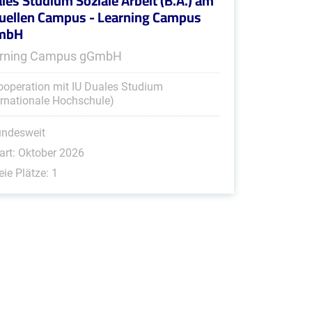
les Studium Soziale Arbeit (B.A.) am
tuellen Campus - Learning Campus
mbH
rning Campus gGmbH
ooperation mit IU Duales Studium
ernationale Hochschule)
undesweit
art: Oktober 2026
eie Plätze: 1