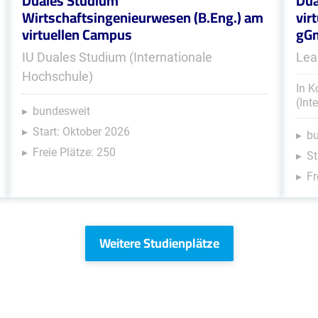
Duales Studium
Dua
Wirtschaftsingenieurwesen (B.Eng.) am
vir
virtuellen Campus
gG
IU Duales Studium (Internationale
Lea
Hochschule)
In K
(Int
bundesweit
Start: Oktober 2026
b
Freie Plätze: 250
St
Fr
Weitere Studienplätze