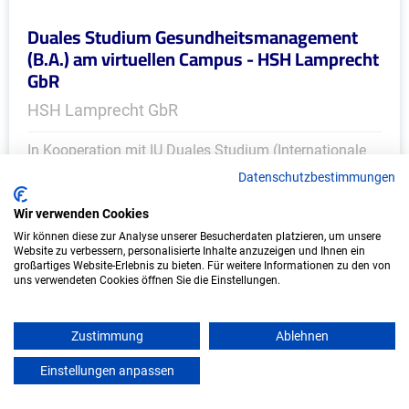
Duales Studium Gesundheitsmanagement
(B.A.) am virtuellen Campus - HSH Lamprecht
GbR
HSH Lamprecht GbR
In Kooperation mit IU Duales Studium (Internationale
Hochschule)
Datenschutzbestimmungen
bundesweit
Wir verwenden Cookies
Start: Oktober 2026
Wir können diese zur Analyse unserer Besucherdaten platzieren, um unsere
Website zu verbessern, personalisierte Inhalte anzuzeigen und Ihnen ein
Freie Plätze: 1
großartiges Website-Erlebnis zu bieten. Für weitere Informationen zu den von
uns verwendeten Cookies öffnen Sie die Einstellungen.
Zustimmung
Ablehnen
Weitere Ausbildungsplätze
Einstellungen anpassen
mein azubister